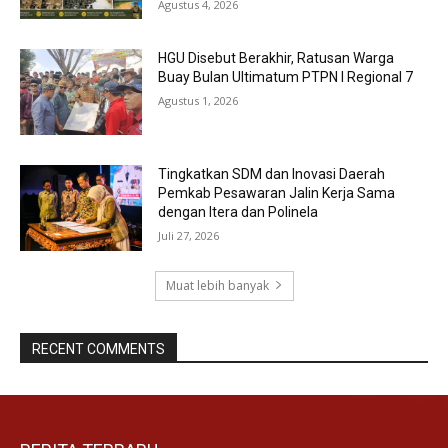
Agustus 4, 2026
HGU Disebut Berakhir, Ratusan Warga
Buay Bulan Ultimatum PTPN I Regional 7
Agustus 1, 2026
Tingkatkan SDM dan Inovasi Daerah
Pemkab Pesawaran Jalin Kerja Sama
dengan Itera dan Polinela
Juli 27, 2026
Muat lebih banyak
RECENT COMMENTS