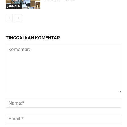
JAKARTA
TINGGALKAN KOMENTAR
Komentar:
Na
Ema