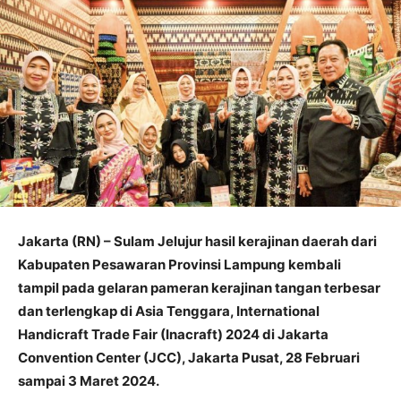
Jakarta (RN) – Sulam Jelujur hasil kerajinan daerah dari
Kabupaten Pesawaran Provinsi Lampung kembali
tampil pada gelaran pameran kerajinan tangan terbesar
dan terlengkap di Asia Tenggara, International
Handicraft Trade Fair (Inacraft) 2024 di Jakarta
Convention Center (JCC), Jakarta Pusat, 28 Februari
sampai 3 Maret 2024.