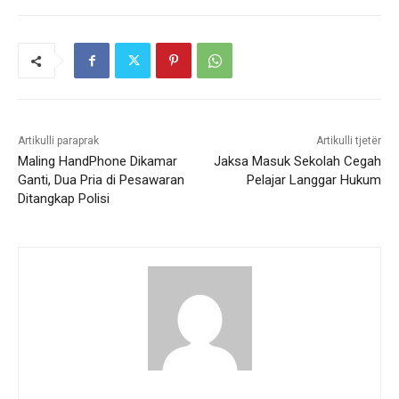
Artikulli paraprak
Artikulli tjetër
Maling HandPhone Dikamar
Jaksa Masuk Sekolah Cegah
Ganti, Dua Pria di Pesawaran
Pelajar Langgar Hukum
Ditangkap Polisi