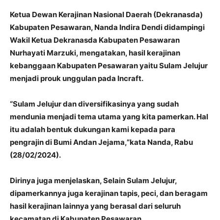
Ketua Dewan Kerajinan Nasional Daerah (Dekranasda)
Kabupaten Pesawaran, Nanda Indira Dendi didampingi
Wakil Ketua Dekranasda Kabupaten Pesawaran
Nurhayati Marzuki, mengatakan, hasil kerajinan
kebanggaan Kabupaten Pesawaran yaitu Sulam Jelujur
menjadi prouk unggulan pada Incraft.
“Sulam Jelujur dan diversifikasinya yang sudah
mendunia menjadi tema utama yang kita pamerkan. Hal
itu adalah bentuk dukungan kami kepada para
pengrajin di Bumi Andan Jejama,”kata Nanda, Rabu
(28/02/2024).
Dirinya juga menjelaskan, Selain Sulam Jelujur,
dipamerkannya juga kerajinan tapis, peci, dan beragam
hasil kerajinan lainnya yang berasal dari seluruh
kecamatan di Kabupaten Pesawaran.