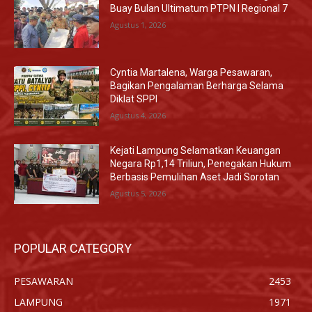
Buay Bulan Ultimatum PTPN I Regional 7
Agustus 1, 2026
Cyntia Martalena, Warga Pesawaran,
Bagikan Pengalaman Berharga Selama
Diklat SPPI
Agustus 4, 2026
Kejati Lampung Selamatkan Keuangan
Negara Rp1,14 Triliun, Penegakan Hukum
Berbasis Pemulihan Aset Jadi Sorotan
Agustus 5, 2026
POPULAR CATEGORY
PESAWARAN
2453
LAMPUNG
1971