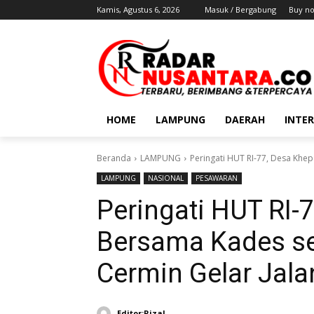
Kamis, Agustus 6, 2026
Masuk / Bergabung
Buy n
HOME
LAMPUNG
DAERAH
INTE
Beranda
LAMPUNG
Peringati HUT RI-77, Desa Khe
LAMPUNG
NASIONAL
PESAWARAN
Peringati HUT RI-
Bersama Kades s
Cermin Gelar Jala
Editor:Rizal