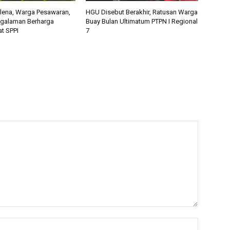
alena, Warga Pesawaran,
HGU Disebut Berakhir, Ratusan Warga
ngalaman Berharga
Buay Bulan Ultimatum PTPN I Regional
t SPPI
7
Nama:*