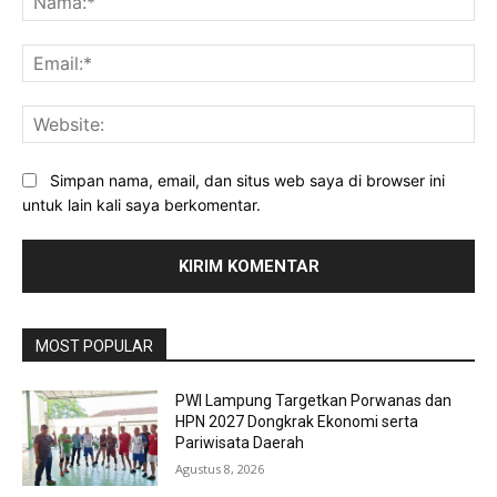
Ema
Web
Simpan nama, email, dan situs web saya di browser ini
untuk lain kali saya berkomentar.
MOST POPULAR
PWI Lampung Targetkan Porwanas dan
HPN 2027 Dongkrak Ekonomi serta
Pariwisata Daerah
Agustus 8, 2026