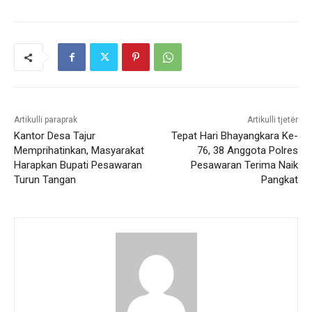
Artikulli paraprak
Artikulli tjetër
Kantor Desa Tajur
Tepat Hari Bhayangkara Ke-
Memprihatinkan, Masyarakat
76, 38 Anggota Polres
Harapkan Bupati Pesawaran
Pesawaran Terima Naik
Turun Tangan
Pangkat