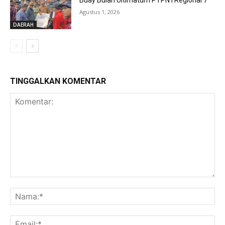
Buay Bulan Ultimatum PTPN I Regional 7
Agustus 1, 2026
DAERAH
TINGGALKAN KOMENTAR
Komentar:
Na
Ema