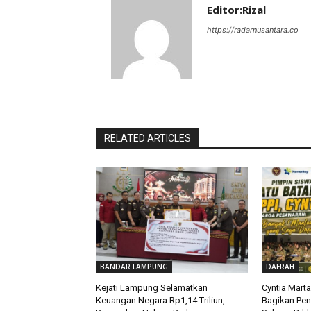
Editor:Rizal
https://radarnusantara.co
RELATED ARTICLES
BANDAR LAMPUNG
DAERAH
Kejati Lampung Selamatkan
Cyntia Mart
Keuangan Negara Rp1,14 Triliun,
Bagikan Pe