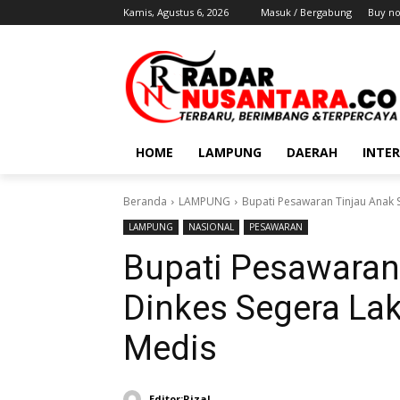
Kamis, Agustus 6, 2026
Masuk / Bergabung
Buy n
HOME
LAMPUNG
DAERAH
INTE
Beranda
LAMPUNG
Bupati Pesawaran Tinjau Anak 
LAMPUNG
NASIONAL
PESAWARAN
Bupati Pesawaran 
Dinkes Segera La
Medis
Editor:Rizal