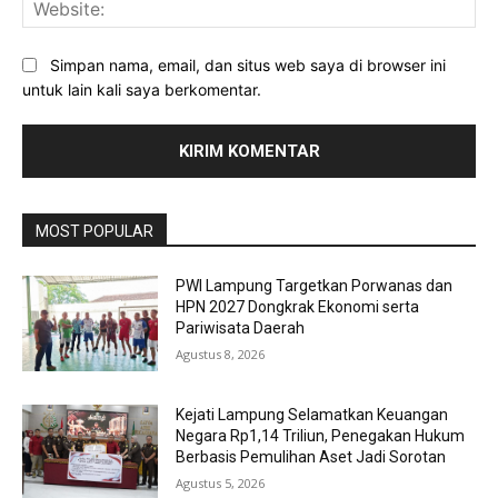
Web
Simpan nama, email, dan situs web saya di browser ini
untuk lain kali saya berkomentar.
MOST POPULAR
PWI Lampung Targetkan Porwanas dan
HPN 2027 Dongkrak Ekonomi serta
Pariwisata Daerah
Agustus 8, 2026
Kejati Lampung Selamatkan Keuangan
Negara Rp1,14 Triliun, Penegakan Hukum
Berbasis Pemulihan Aset Jadi Sorotan
Agustus 5, 2026