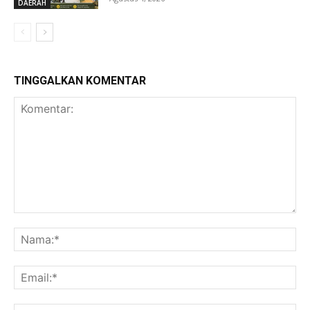
DAERAH
TINGGALKAN KOMENTAR
Komentar:
Na
Ema