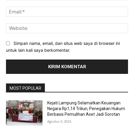
Ema
Web
Simpan nama, email, dan situs web saya di browser ini
untuk lain kali saya berkomentar.
MOST POPULAR
Kejati Lampung Selamatkan Keuangan
Negara Rp1,14 Triliun, Penegakan Hukum
Berbasis Pemulihan Aset Jadi Sorotan
Agustus 5, 2026