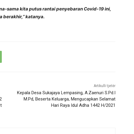
ma-sama kita putus rantai penyebaran Covid-19 ini,
 berakhir,” katanya.
Artikulli tjetër
Kepala Desa Sukajaya Lempasing, A.Zaenuri S.Pd.I
2
M.Pd, Beserta Keluarga, Mengucapkan Selamat
t
Hari Raya Idul Adha 1442 H/2021