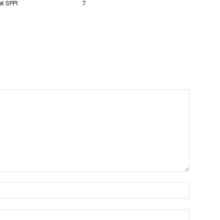
t SPPI
7
Nama:*
Email:*