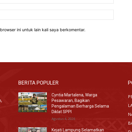
Website:
rowser ini untuk lain kali saya berkomentar.
BERITA POPULER
P
Cyntia Martalena, Warga
P
n,
Pesawaran, Bagikan
L
Pengalaman Berharga Selama
Diklat SPPI
N
Agustus 4, 2026
B
Kejati Lampung Selamatkan
D