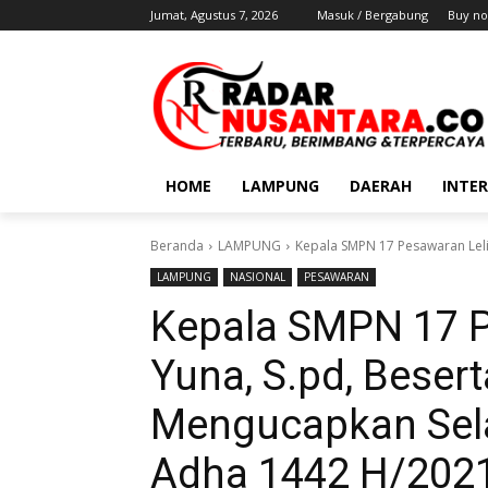
Jumat, Agustus 7, 2026
Masuk / Bergabung
Buy no
HOME
LAMPUNG
DAERAH
INTE
Beranda
LAMPUNG
Kepala SMPN 17 Pesawaran Leli 
LAMPUNG
NASIONAL
PESAWARAN
Kepala SMPN 17 Pe
Yuna, S.pd, Besert
Mengucapkan Sela
Adha 1442 H/202