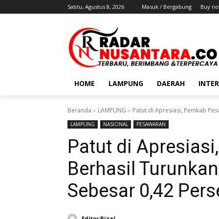
Sabtu, Agustus 8, 2026
Masuk / Bergabung
Buy no
HOME
LAMPUNG
DAERAH
INTE
Beranda
LAMPUNG
Patut di Apresiasi, Pemkab Pe
LAMPUNG
NASIONAL
PESAWARAN
Patut di Apresia
Berhasil Turunka
Sebesar 0,42 Pers
Editor:Rizal