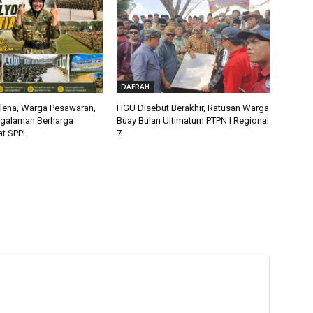
DAERAH
alena, Warga Pesawaran,
HGU Disebut Berakhir, Ratusan Warga
ngalaman Berharga
Buay Bulan Ultimatum PTPN I Regional
t SPPI
7