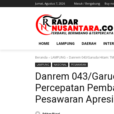
Jumat, Agustus 7, 2026
Masuk / Bergabung
Buy no
HOME
LAMPUNG
DAERAH
INTE
Beranda
LAMPUNG
Danrem 043/Garuda Hitam: TM
LAMPUNG
NASIONAL
PESAWARAN
Danrem 043/Garu
Percepatan Pemb
Pesawaran Apresi
Editor:Rizal