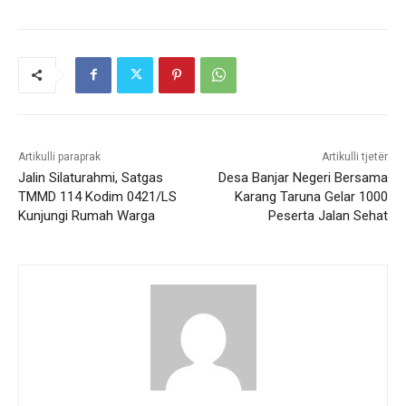
Artikulli paraprak
Artikulli tjetër
Jalin Silaturahmi, Satgas
Desa Banjar Negeri Bersama
TMMD 114 Kodim 0421/LS
Karang Taruna Gelar 1000
Kunjungi Rumah Warga
Peserta Jalan Sehat