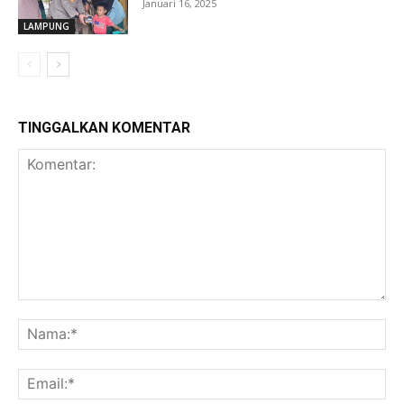
Januari 16, 2025
LAMPUNG
TINGGALKAN KOMENTAR
Komentar:
Na
Ema