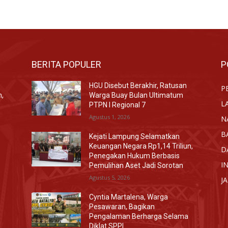
BERITA POPULER
P
HGU Disebut Berakhir, Ratusan
P
n,
Warga Buay Bulan Ultimatum
L
PTPN I Regional 7
Agustus 1, 2026
N
B
Kejati Lampung Selamatkan
Keuangan Negara Rp1,14 Triliun,
D
Penegakan Hukum Berbasis
I
Pemulihan Aset Jadi Sorotan
Agustus 5, 2026
J
Cyntia Martalena, Warga
Pesawaran, Bagikan
Pengalaman Berharga Selama
Diklat SPPI