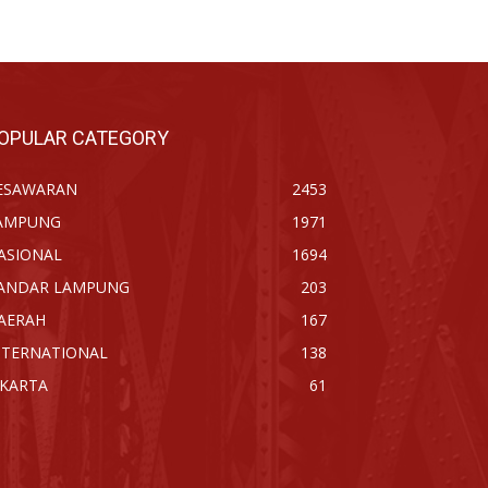
OPULAR CATEGORY
ESAWARAN
2453
AMPUNG
1971
ASIONAL
1694
ANDAR LAMPUNG
203
AERAH
167
NTERNATIONAL
138
AKARTA
61