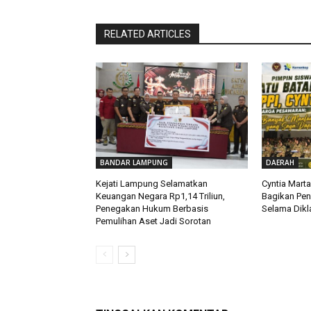
RELATED ARTICLES
BANDAR LAMPUNG
DAERAH
Kejati Lampung Selamatkan
Cyntia Mart
Keuangan Negara Rp1,14 Triliun,
Bagikan Pe
Penegakan Hukum Berbasis
Selama Dikla
Pemulihan Aset Jadi Sorotan