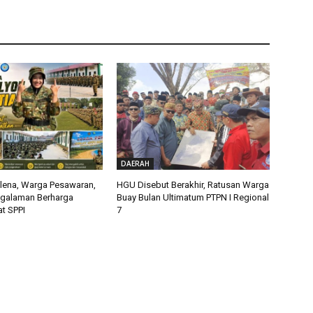
DAERAH
alena, Warga Pesawaran,
HGU Disebut Berakhir, Ratusan Warga
ngalaman Berharga
Buay Bulan Ultimatum PTPN I Regional
t SPPI
7