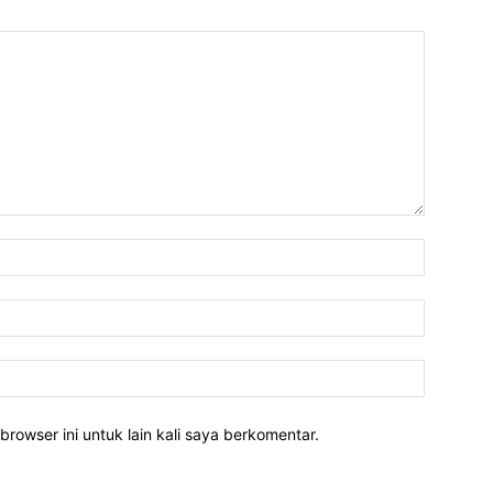
Nama:*
Email:*
Website:
rowser ini untuk lain kali saya berkomentar.