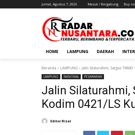
Jumat, Agustus 7, 2026
Masuk / Bergabung
Buy no
HOME
LAMPUNG
DAERAH
INTE
Beranda
LAMPUNG
Jalin Silaturahmi, Satgas TMM
LAMPUNG
NASIONAL
PESAWARAN
Jalin Silaturahmi
Kodim 0421/LS K
Editor:Rizal