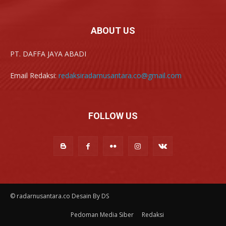
ABOUT US
PT. DAFFA JAYA ABADI
Email Redaksi:
redaksiradarnusantara.co@gmail.com
FOLLOW US
© radarnusantara.co Desain By DS
Pedoman Media Siber
Redaksi