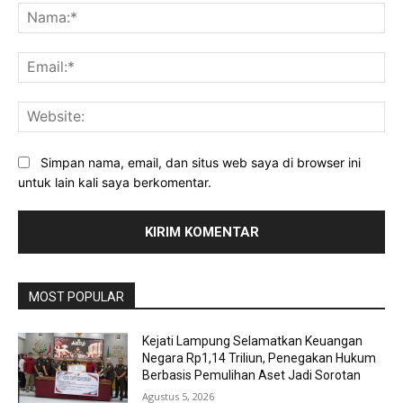
Na
Ema
Web
Simpan nama, email, dan situs web saya di browser ini
untuk lain kali saya berkomentar.
MOST POPULAR
Kejati Lampung Selamatkan Keuangan
Negara Rp1,14 Triliun, Penegakan Hukum
Berbasis Pemulihan Aset Jadi Sorotan
Agustus 5, 2026