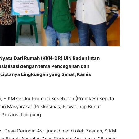
 Nyata Dari Rumah (KKN-DR) UIN Raden Intan
sialisasi dengan tema Pencegahan dan
iptanya Lingkungan yang Sehat, Kamis
antri, S.KM selaku Promosi Kesehatan (Promkes) Kepala
tan Masyarakat (Puskesmas) Rawat Inap Bunut.
 Provinsi Lampung.
tor Desa Ceringin Asri juga dihadiri oleh Zaenab, S.KM
 Bunut, Aparatur Desa Ceringin Asri, serta 26 tamu