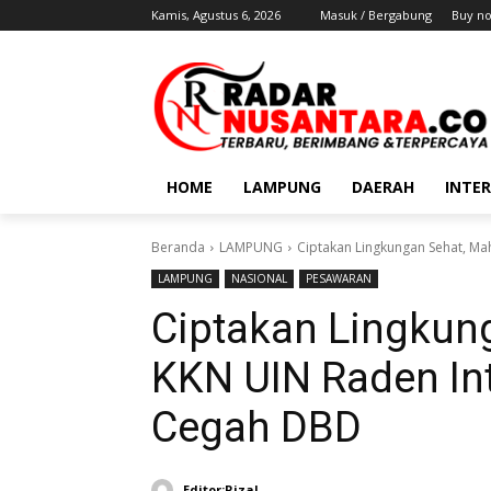
Kamis, Agustus 6, 2026
Masuk / Bergabung
Buy n
HOME
LAMPUNG
DAERAH
INTE
Beranda
LAMPUNG
Ciptakan Lingkungan Sehat, Ma
LAMPUNG
NASIONAL
PESAWARAN
Ciptakan Lingkun
KKN UIN Raden Int
Cegah DBD
Editor:Rizal