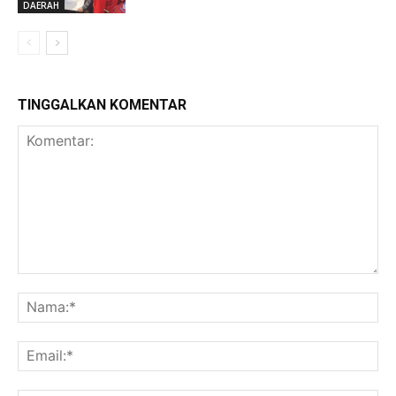
DAERAH
TINGGALKAN KOMENTAR
Komentar:
Na
Ema