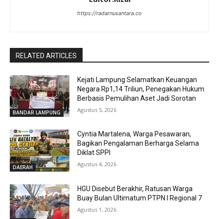
https://radarnusantara.co
RELATED ARTICLES
Kejati Lampung Selamatkan Keuangan
Negara Rp1,14 Triliun, Penegakan Hukum
Berbasis Pemulihan Aset Jadi Sorotan
Agustus 5, 2026
BANDAR LAMPUNG
Cyntia Martalena, Warga Pesawaran,
Bagikan Pengalaman Berharga Selama
Diklat SPPI
Agustus 4, 2026
DAERAH
HGU Disebut Berakhir, Ratusan Warga
Buay Bulan Ultimatum PTPN I Regional 7
Agustus 1, 2026