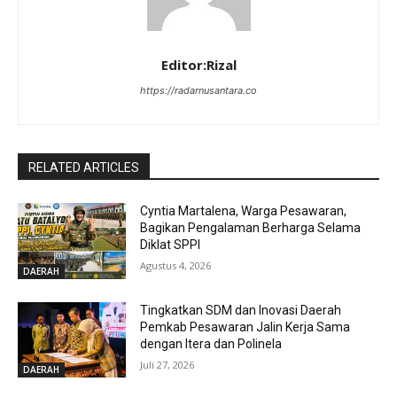
Editor:Rizal
https://radarnusantara.co
RELATED ARTICLES
Cyntia Martalena, Warga Pesawaran,
Bagikan Pengalaman Berharga Selama
Diklat SPPI
Agustus 4, 2026
DAERAH
Tingkatkan SDM dan Inovasi Daerah
Pemkab Pesawaran Jalin Kerja Sama
dengan Itera dan Polinela
Juli 27, 2026
DAERAH