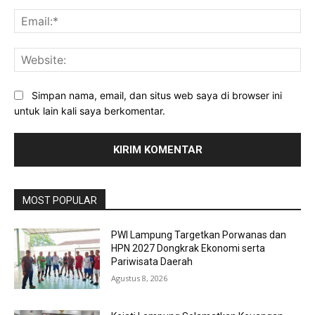
Ema
Web
Simpan nama, email, dan situs web saya di browser ini
untuk lain kali saya berkomentar.
MOST POPULAR
PWI Lampung Targetkan Porwanas dan
HPN 2027 Dongkrak Ekonomi serta
Pariwisata Daerah
Agustus 8, 2026