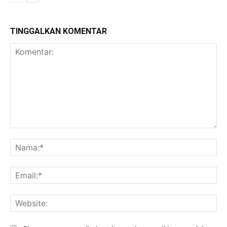
TINGGALKAN KOMENTAR
Komentar:
Na
Ema
Web