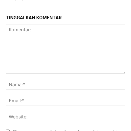
TINGGALKAN KOMENTAR
Komentar:
Na
Ema
Web