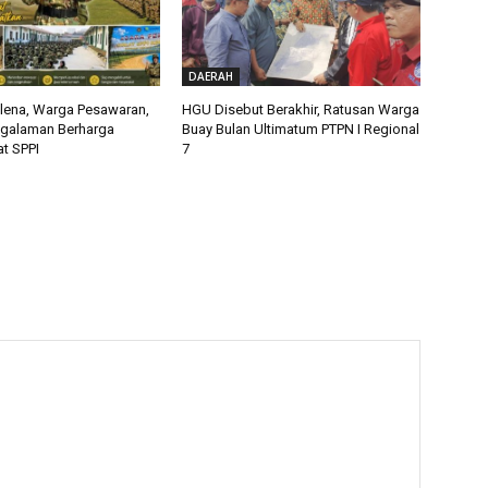
DAERAH
alena, Warga Pesawaran,
HGU Disebut Berakhir, Ratusan Warga
ngalaman Berharga
Buay Bulan Ultimatum PTPN I Regional
t SPPI
7