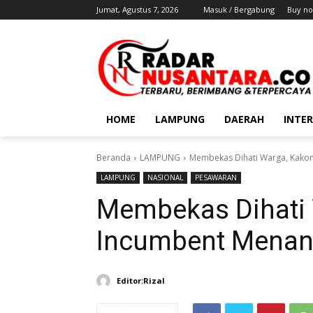
Jumat, Agustus 7, 2026
Masuk / Bergabung
Buy no
HOME
LAMPUNG
DAERAH
INTE
Beranda
LAMPUNG
Membekas Dihati Warga, Kakon
LAMPUNG
NASIONAL
PESAWARAN
Membekas Dihati
Incumbent Menang
Editor:Rizal