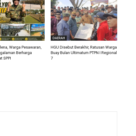
DAERAH
alena, Warga Pesawaran,
HGU Disebut Berakhir, Ratusan Warga
ngalaman Berharga
Buay Bulan Ultimatum PTPN I Regional
t SPPI
7