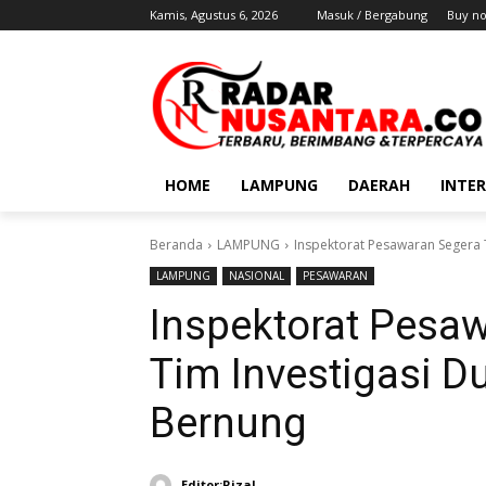
Kamis, Agustus 6, 2026
Masuk / Bergabung
Buy n
HOME
LAMPUNG
DAERAH
INTE
Beranda
LAMPUNG
Inspektorat Pesawaran Segera 
LAMPUNG
NASIONAL
PESAWARAN
Inspektorat Pesa
Tim Investigasi 
Bernung
Editor:Rizal