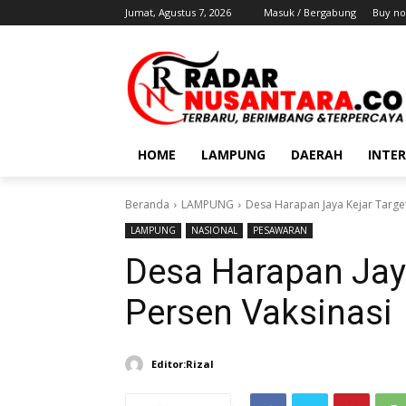
Jumat, Agustus 7, 2026
Masuk / Bergabung
Buy no
HOME
LAMPUNG
DAERAH
INTE
Beranda
LAMPUNG
Desa Harapan Jaya Kejar Target
LAMPUNG
NASIONAL
PESAWARAN
Desa Harapan Jaya
Persen Vaksinasi
Editor:Rizal