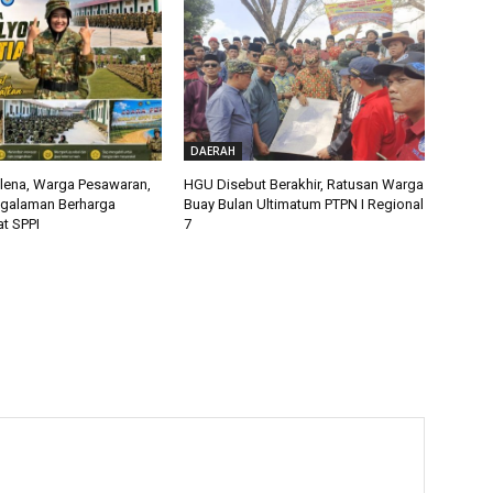
DAERAH
alena, Warga Pesawaran,
HGU Disebut Berakhir, Ratusan Warga
ngalaman Berharga
Buay Bulan Ultimatum PTPN I Regional
t SPPI
7