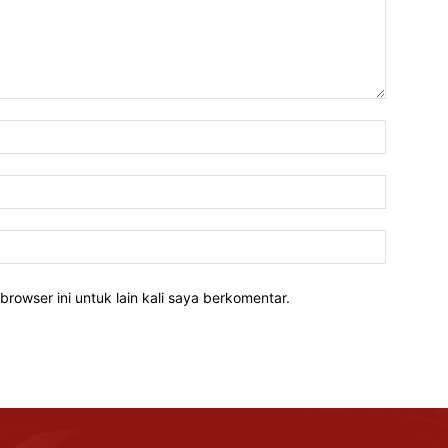
Nama:*
Email:*
Website:
rowser ini untuk lain kali saya berkomentar.