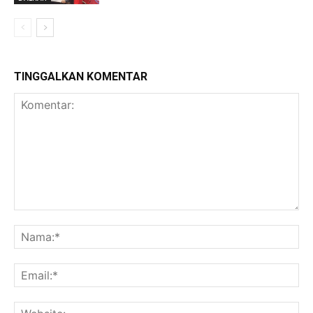
TINGGALKAN KOMENTAR
Komentar:
Na
Ema
Web