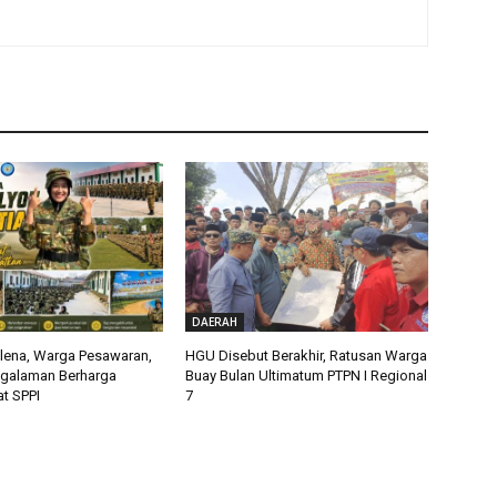
DAERAH
alena, Warga Pesawaran,
HGU Disebut Berakhir, Ratusan Warga
ngalaman Berharga
Buay Bulan Ultimatum PTPN I Regional
t SPPI
7