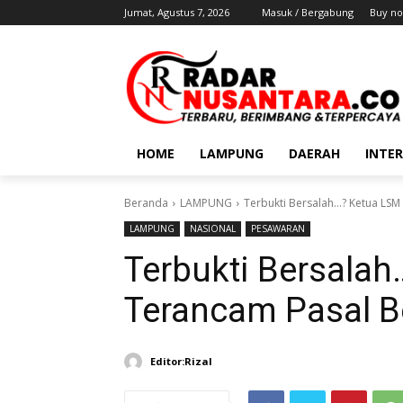
Jumat, Agustus 7, 2026
Masuk / Bergabung
Buy no
HOME
LAMPUNG
DAERAH
INTE
Beranda
LAMPUNG
Terbukti Bersalah...? Ketua LS
LAMPUNG
NASIONAL
PESAWARAN
Terbukti Bersala
Terancam Pasal B
Editor:Rizal