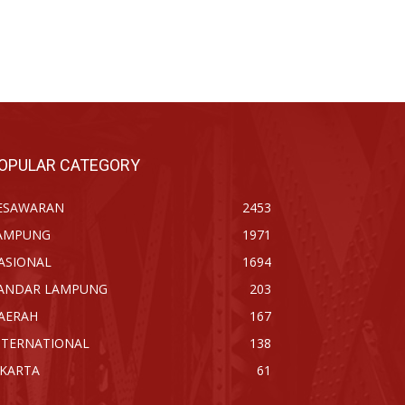
OPULAR CATEGORY
ESAWARAN
2453
AMPUNG
1971
ASIONAL
1694
ANDAR LAMPUNG
203
AERAH
167
NTERNATIONAL
138
AKARTA
61