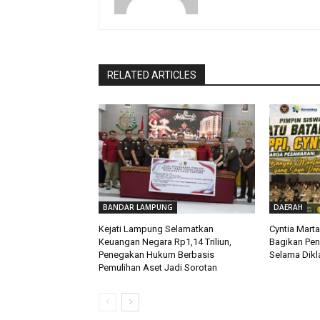
RELATED ARTICLES
BANDAR LAMPUNG
DAERAH
Kejati Lampung Selamatkan
Cyntia Mart
Keuangan Negara Rp1,14 Triliun,
Bagikan Pe
Penegakan Hukum Berbasis
Selama Dikla
Pemulihan Aset Jadi Sorotan