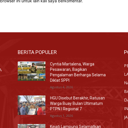
rowser ini untuk lain kali saya berkomentar.
BERITA POPULER
P
Cyntia Martalena, Warga
P
n,
Pesawaran, Bagikan
L
Pengalaman Berharga Selama
Diklat SPPI
N
Agustus 4, 2026
B
HGU Disebut Berakhir, Ratusan
D
Warga Buay Bulan Ultimatum
I
PTPN I Regional 7
Agustus 1, 2026
J
Kejati Lampung Selamatkan