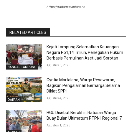
https://radarnusantara.co
RELATED ARTICLES
Kejati Lampung Selamatkan Keuangan
Negara Rp1,14 Triliun, Penegakan Hukum
Berbasis Pemulihan Aset Jadi Sorotan
Agustus 5, 2026
BANDAR LAMPUNG
Cyntia Martalena, Warga Pesawaran,
Bagikan Pengalaman Berharga Selama
Diklat SPPI
Agustus 4, 2026
DAERAH
HGU Disebut Berakhir, Ratusan Warga
Buay Bulan Ultimatum PTPN I Regional 7
Agustus 1, 2026