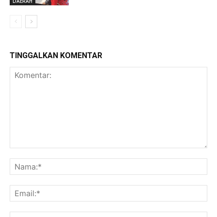
DAERAH
TINGGALKAN KOMENTAR
Komentar:
Na
Ema
Web