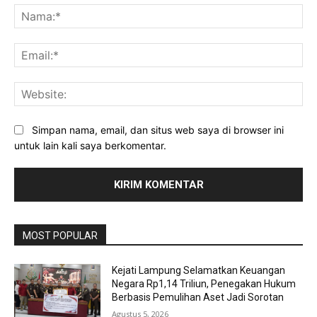
Na
Ema
Web
Simpan nama, email, dan situs web saya di browser ini
untuk lain kali saya berkomentar.
MOST POPULAR
Kejati Lampung Selamatkan Keuangan
Negara Rp1,14 Triliun, Penegakan Hukum
Berbasis Pemulihan Aset Jadi Sorotan
Agustus 5, 2026