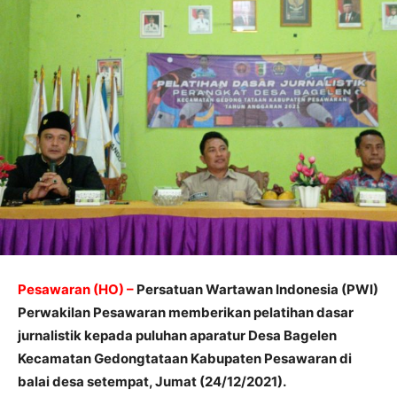
Pesawaran (HO) –
Persatuan Wartawan Indonesia (PWI)
Perwakilan Pesawaran memberikan pelatihan dasar
jurnalistik kepada puluhan aparatur Desa Bagelen
Kecamatan Gedongtataan Kabupaten Pesawaran di
balai desa setempat, Jumat (24/12/2021).