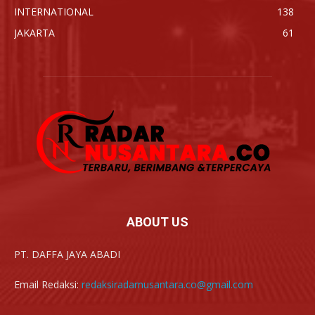
INTERNATIONAL
138
JAKARTA
61
ABOUT US
PT. DAFFA JAYA ABADI
Email Redaksi:
redaksiradarnusantara.co@gmail.com