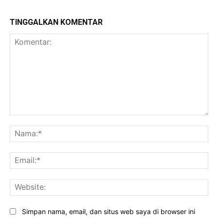
TINGGALKAN KOMENTAR
Komentar:
Na
Ema
Web
Simpan nama, email, dan situs web saya di browser ini