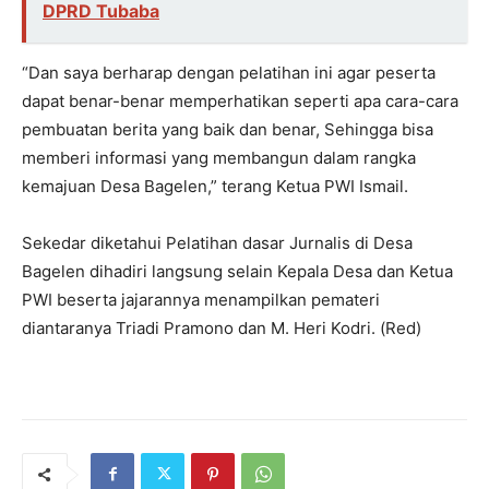
DPRD Tubaba
“Dan saya berharap dengan pelatihan ini agar peserta
dapat benar-benar memperhatikan seperti apa cara-cara
pembuatan berita yang baik dan benar, Sehingga bisa
memberi informasi yang membangun dalam rangka
kemajuan Desa Bagelen,” terang Ketua PWI Ismail.
Sekedar diketahui Pelatihan dasar Jurnalis di Desa
Bagelen dihadiri langsung selain Kepala Desa dan Ketua
PWI beserta jajarannya menampilkan pemateri
diantaranya Triadi Pramono dan M. Heri Kodri. (Red)