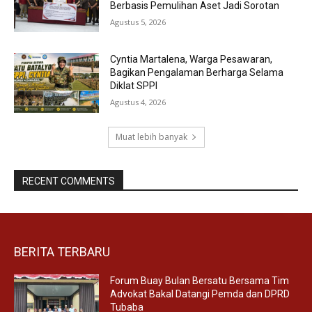
Berbasis Pemulihan Aset Jadi Sorotan
Agustus 5, 2026
Cyntia Martalena, Warga Pesawaran,
Bagikan Pengalaman Berharga Selama
Diklat SPPI
Agustus 4, 2026
Muat lebih banyak
RECENT COMMENTS
BERITA TERBARU
Forum Buay Bulan Bersatu Bersama Tim
Advokat Bakal Datangi Pemda dan DPRD
Tubaba