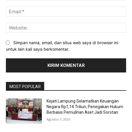
Ema
Web
Simpan nama, email, dan situs web saya di browser ini
untuk lain kali saya berkomentar.
MOST POPULAR
Kejati Lampung Selamatkan Keuangan
Negara Rp1,14 Triliun, Penegakan Hukum
Berbasis Pemulihan Aset Jadi Sorotan
Agustus 5, 2026