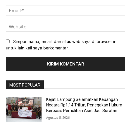
Ema
Web
Simpan nama, email, dan situs web saya di browser ini
untuk lain kali saya berkomentar.
MOST POPULAR
Kejati Lampung Selamatkan Keuangan
Negara Rp1,14 Triliun, Penegakan Hukum
Berbasis Pemulihan Aset Jadi Sorotan
Agustus 5, 2026