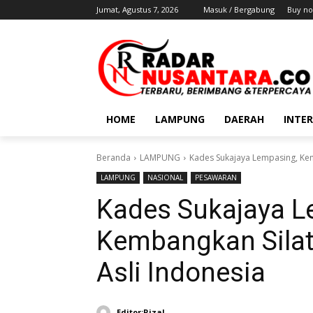
Jumat, Agustus 7, 2026
Masuk / Bergabung
Buy no
HOME
LAMPUNG
DAERAH
INTE
Beranda
LAMPUNG
Kades Sukajaya Lempasing, Kemb
LAMPUNG
NASIONAL
PESAWARAN
Kades Sukajaya L
Kembangkan Silat 
Asli Indonesia
Editor:Rizal