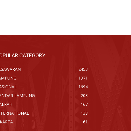
OPULAR CATEGORY
ESAWARAN
2453
AMPUNG
1971
ASIONAL
1694
ANDAR LAMPUNG
203
AERAH
167
NTERNATIONAL
138
AKARTA
61