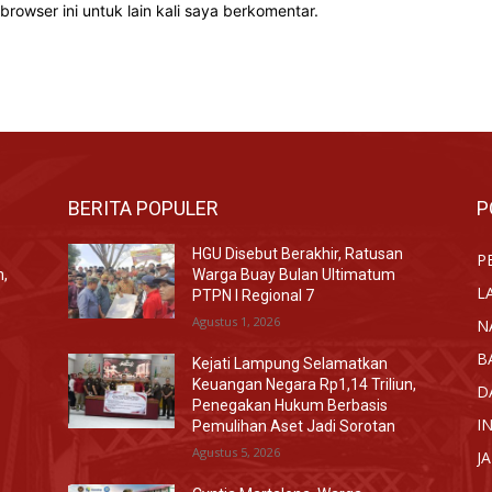
rowser ini untuk lain kali saya berkomentar.
BERITA POPULER
P
HGU Disebut Berakhir, Ratusan
P
n,
Warga Buay Bulan Ultimatum
L
PTPN I Regional 7
Agustus 1, 2026
N
B
Kejati Lampung Selamatkan
Keuangan Negara Rp1,14 Triliun,
D
Penegakan Hukum Berbasis
I
Pemulihan Aset Jadi Sorotan
Agustus 5, 2026
J