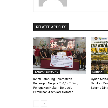
RELATED ARTICLES
BANDAR LAMPUNG
DAERAH
Kejati Lampung Selamatkan
Cyntia Mart
Keuangan Negara Rp1,14 Triliun,
Bagikan Pe
Penegakan Hukum Berbasis
Selama Dikla
Pemulihan Aset Jadi Sorotan