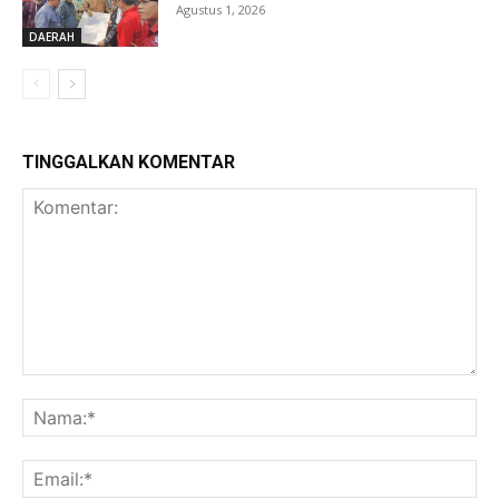
Agustus 1, 2026
DAERAH
TINGGALKAN KOMENTAR
Komentar:
Na
Ema