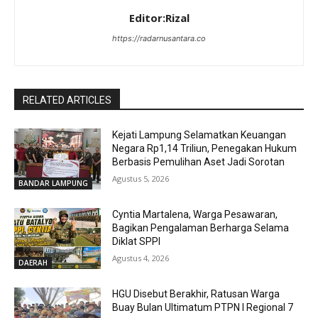
Editor:Rizal
https://radarnusantara.co
RELATED ARTICLES
Kejati Lampung Selamatkan Keuangan
Negara Rp1,14 Triliun, Penegakan Hukum
Berbasis Pemulihan Aset Jadi Sorotan
Agustus 5, 2026
BANDAR LAMPUNG
Cyntia Martalena, Warga Pesawaran,
Bagikan Pengalaman Berharga Selama
Diklat SPPI
Agustus 4, 2026
DAERAH
HGU Disebut Berakhir, Ratusan Warga
Buay Bulan Ultimatum PTPN I Regional 7