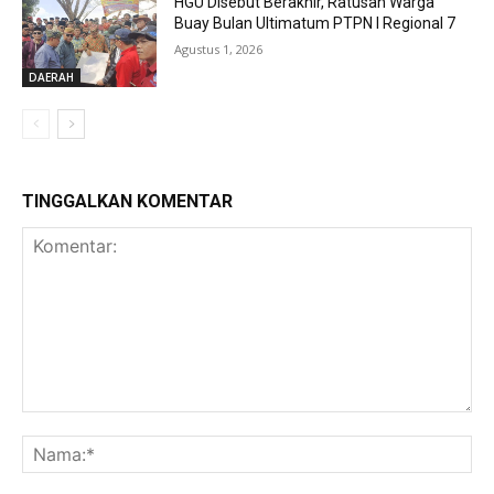
HGU Disebut Berakhir, Ratusan Warga
Buay Bulan Ultimatum PTPN I Regional 7
Agustus 1, 2026
DAERAH
TINGGALKAN KOMENTAR
Komentar:
Na