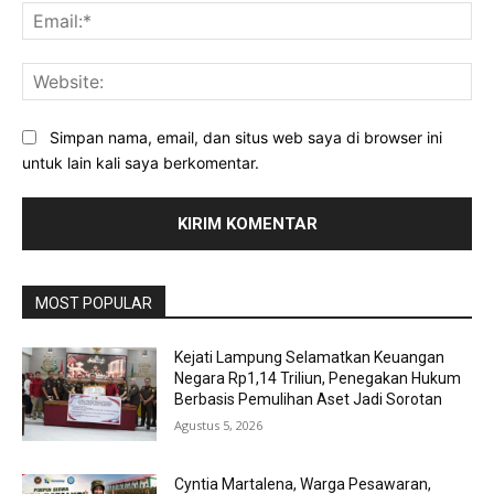
Ema
Web
Simpan nama, email, dan situs web saya di browser ini
untuk lain kali saya berkomentar.
MOST POPULAR
Kejati Lampung Selamatkan Keuangan
Negara Rp1,14 Triliun, Penegakan Hukum
Berbasis Pemulihan Aset Jadi Sorotan
Agustus 5, 2026
Cyntia Martalena, Warga Pesawaran,