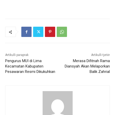
Artikulli paraprak
Artikulli tjetër
Pengurus MUI di Lima
Merasa Difitnah Rama
Kecamatan Kabupaten
Diansyah Akan Melaporkan
Pesawaran Resmi Dikukuhkan
Balik Zahrial