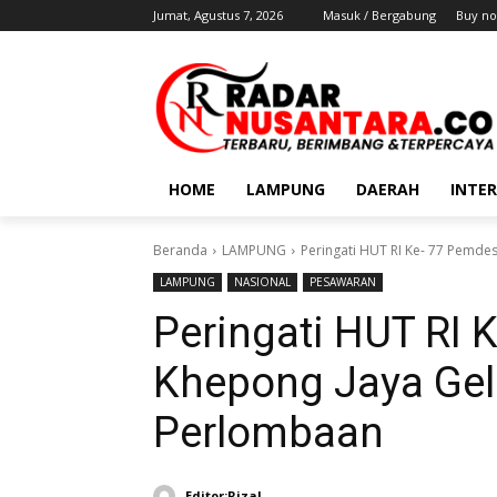
Jumat, Agustus 7, 2026
Masuk / Bergabung
Buy no
HOME
LAMPUNG
DAERAH
INTE
Beranda
LAMPUNG
Peringati HUT RI Ke- 77 Pemde
LAMPUNG
NASIONAL
PESAWARAN
Peringati HUT RI 
Khepong Jaya Gel
Perlombaan
Editor:Rizal