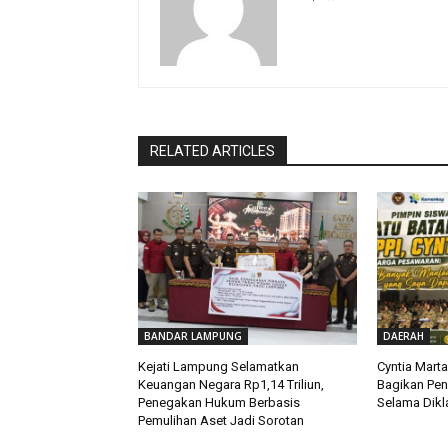
RELATED ARTICLES
BANDAR LAMPUNG
DAERAH
Kejati Lampung Selamatkan
Cyntia Mart
Keuangan Negara Rp1,14 Triliun,
Bagikan Pe
Penegakan Hukum Berbasis
Selama Dikla
Pemulihan Aset Jadi Sorotan