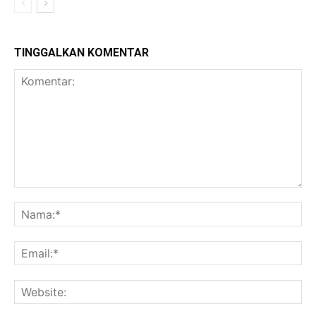
TINGGALKAN KOMENTAR
Komentar:
Na
Ema
Web