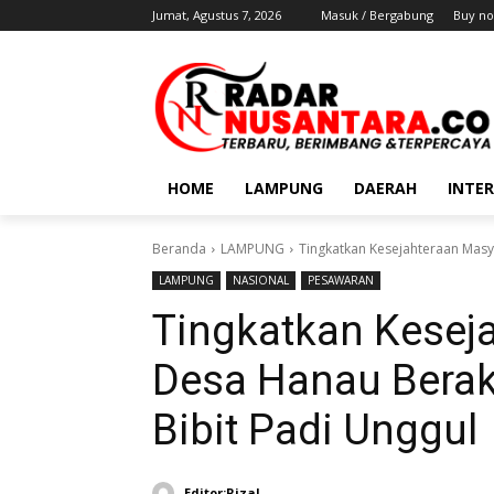
Jumat, Agustus 7, 2026
Masuk / Bergabung
Buy no
HOME
LAMPUNG
DAERAH
INTE
Beranda
LAMPUNG
Tingkatkan Kesejahteraan Masy
LAMPUNG
NASIONAL
PESAWARAN
Tingkatkan Kesej
Desa Hanau Berak
Bibit Padi Unggul
Editor:Rizal