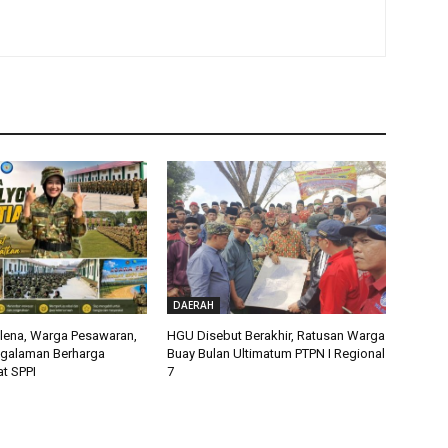
DAERAH
alena, Warga Pesawaran,
HGU Disebut Berakhir, Ratusan Warga
ngalaman Berharga
Buay Bulan Ultimatum PTPN I Regional
t SPPI
7