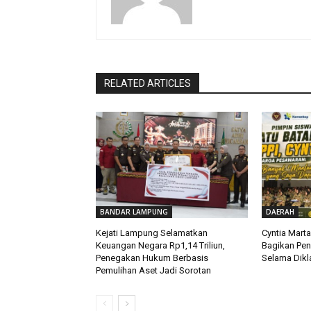
RELATED ARTICLES
BANDAR LAMPUNG
DAERAH
Kejati Lampung Selamatkan
Cyntia Mart
Keuangan Negara Rp1,14 Triliun,
Bagikan Pe
Penegakan Hukum Berbasis
Selama Dikla
Pemulihan Aset Jadi Sorotan