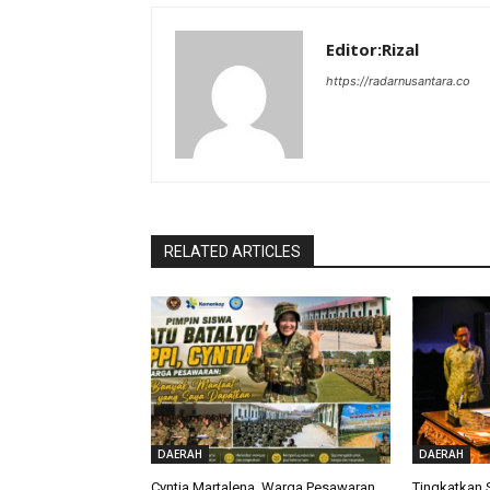
Editor:Rizal
https://radarnusantara.co
RELATED ARTICLES
DAERAH
DAERAH
Cyntia Martalena, Warga Pesawaran,
Tingkatkan 