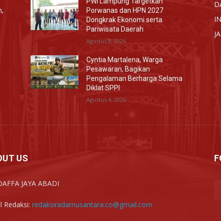
PWI Lampung Targetkan
D
n,
Porwanas dan HPN 2027
I
Dongkrak Ekonomi serta
Pariwisata Daerah
J
Agustus 8, 2026
Cyntia Martalena, Warga
Pesawaran, Bagikan
Pengalaman Berharga Selama
Diklat SPPI
Agustus 4, 2026
OUT US
F
DAFFA JAYA ABADI
l Redaksi:
redaksiradarnusantara.co@gmail.com