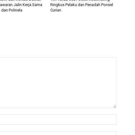
waran Jalin Kerja Sama
Ringkus Pelaku dan Penadah Ponsel
 dan Polinela
Curian
Nama:*
Email:*