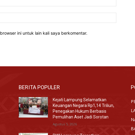
Website:
rowser ini untuk lain kali saya berkomentar.
BERITA POPULER
P
Kejati Lampung Selamatkan
P
Keuangan Negara Rp1,14 Triliun,
L
Penegakan Hukum Berbasis
Pemulihan Aset Jadi Sorotan
N
Agustus 5, 2026
B