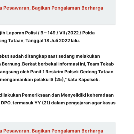
ga Pesawaran, Bagikan Pengalaman Berharga
 Laporan Polisi / B – 149 / VII /2022 / Polda
g Tataan, Tanggal 18 Juli 2022 lalu.
rsebut sudah ditangkap saat sedang melakukan
a Bernung. Berkat berbekal informasi ini, Team Tekab
angsung oleh Panit 1 Reskrim Polsek Gedong Tataan
mengamankan pelaku IS (25),” kata Kapolsek.
k dilakukan Pemeriksaan dan Menyelidiki keberadaan
DPO, termasuk YY (21) dalam pengejaran agar kasus
ga Pesawaran, Bagikan Pengalaman Berharga