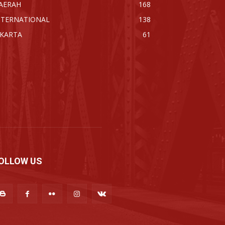
AERAH
168
NTERNATIONAL
138
AKARTA
61
OLLOW US