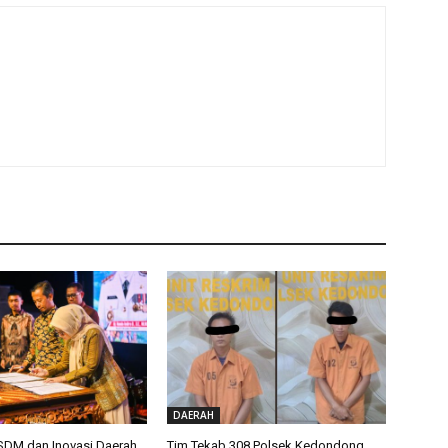
DAERAH
SDM dan Inovasi Daerah
Tim Tekab 308 Polsek Kedondong