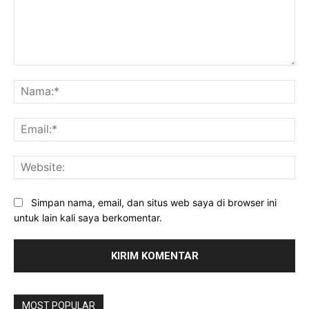
Komentar:
Na
Ema
Web
Simpan nama, email, dan situs web saya di browser ini
untuk lain kali saya berkomentar.
MOST POPULAR