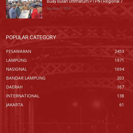
Buay Bulan Ultimatum PTPN I Regional 7
Agustus 1, 2026
POPULAR CATEGORY
PESAWARAN
2453
LAMPUNG
1971
NASIONAL
1694
BANDAR LAMPUNG
203
DAERAH
167
INTERNATIONAL
138
JAKARTA
61