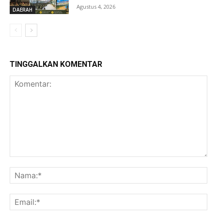
Agustus 4, 2026
DAERAH
TINGGALKAN KOMENTAR
Komentar:
Na
Ema