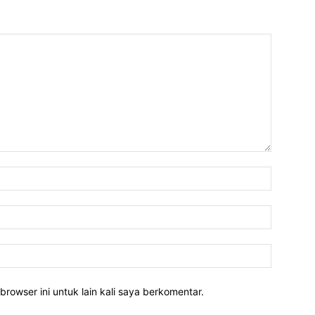
Nama:*
Email:*
Website:
rowser ini untuk lain kali saya berkomentar.