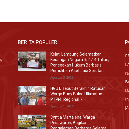
BERITA POPULER
P
Kejati Lampung Selamatkan
P
n,
Keuangan Negara Rp1,14 Triliun,
L
Penegakan Hukum Berbasis
Pemulihan Aset Jadi Sorotan
N
Agustus 5, 2026
B
HGU Disebut Berakhir, Ratusan
D
Warga Buay Bulan Ultimatum
I
PTPN I Regional 7
Agustus 1, 2026
J
Cyntia Martalena, Warga
Pesawaran, Bagikan
Pengalaman Berharga Selama