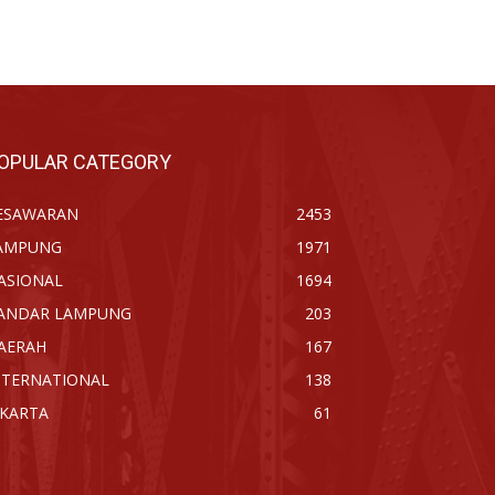
OPULAR CATEGORY
ESAWARAN
2453
AMPUNG
1971
ASIONAL
1694
ANDAR LAMPUNG
203
AERAH
167
NTERNATIONAL
138
AKARTA
61