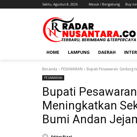
Sabtu, Agustus 8, 2026
Masuk / Bergabung
Buy no
HOME
LAMPUNG
DAERAH
INTE
Beranda
PESAWARAN
Bupati Pesawaran: Gedung Is
PESAWARAN
Bupati Pesawaran:
Meningkatkan Sek
Bumi Andan Jeja
Editor:Rizal