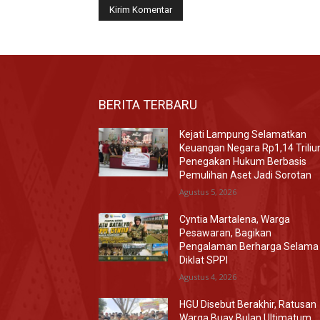
BERITA TERBARU
Kejati Lampung Selamatkan
Keuangan Negara Rp1,14 Triliu
Penegakan Hukum Berbasis
Pemulihan Aset Jadi Sorotan
Agustus 5, 2026
Cyntia Martalena, Warga
Pesawaran, Bagikan
Pengalaman Berharga Selama
Diklat SPPI
Agustus 4, 2026
HGU Disebut Berakhir, Ratusan
Warga Buay Bulan Ultimatum