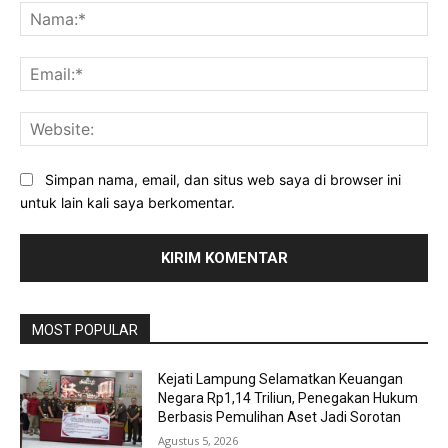
Na
Ema
Web
Simpan nama, email, dan situs web saya di browser ini
untuk lain kali saya berkomentar.
MOST POPULAR
Kejati Lampung Selamatkan Keuangan
Negara Rp1,14 Triliun, Penegakan Hukum
Berbasis Pemulihan Aset Jadi Sorotan
Agustus 5, 2026