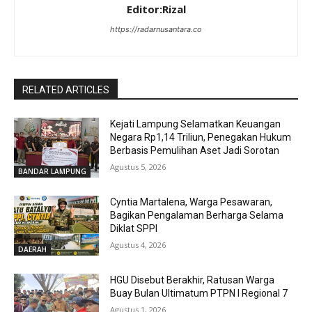
Editor:Rizal
https://radarnusantara.co
RELATED ARTICLES
Kejati Lampung Selamatkan Keuangan
Negara Rp1,14 Triliun, Penegakan Hukum
Berbasis Pemulihan Aset Jadi Sorotan
Agustus 5, 2026
BANDAR LAMPUNG
Cyntia Martalena, Warga Pesawaran,
Bagikan Pengalaman Berharga Selama
Diklat SPPI
Agustus 4, 2026
DAERAH
HGU Disebut Berakhir, Ratusan Warga
Buay Bulan Ultimatum PTPN I Regional 7
Agustus 1, 2026