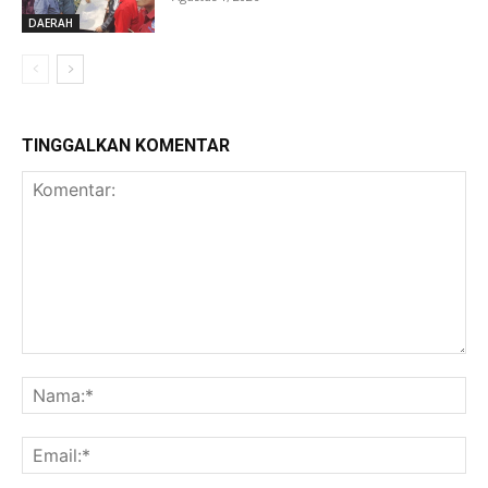
DAERAH
TINGGALKAN KOMENTAR
Komentar:
Na
Ema