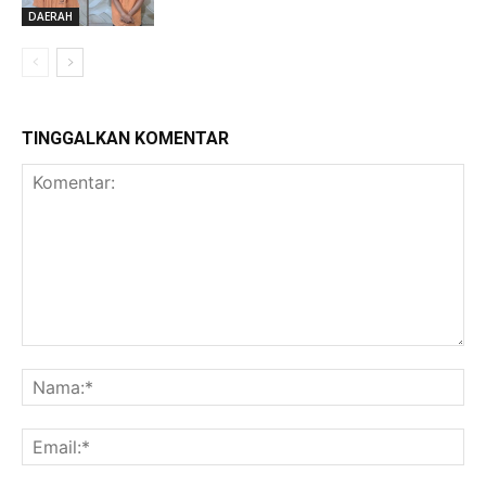
DAERAH
TINGGALKAN KOMENTAR
Komentar:
Na
Ema