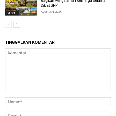
Bagikan Pengalaman Berharga Selama
Diklat SPPI
Agustus 4, 2026
DAERAH
TINGGALKAN KOMENTAR
Komentar:
Na
Ema