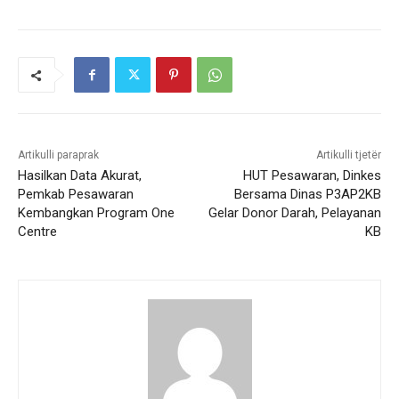
Artikulli paraprak
Artikulli tjetër
Hasilkan Data Akurat,
HUT Pesawaran, Dinkes
Pemkab Pesawaran
Bersama Dinas P3AP2KB
Kembangkan Program One
Gelar Donor Darah, Pelayanan
Centre
KB