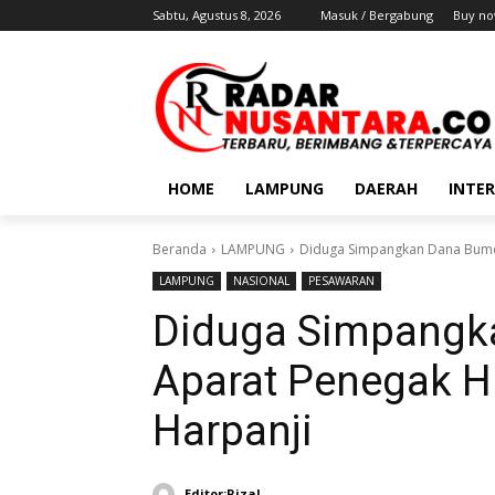
Sabtu, Agustus 8, 2026
Masuk / Bergabung
Buy no
HOME
LAMPUNG
DAERAH
INTE
Beranda
LAMPUNG
Diduga Simpangkan Dana Bumde
LAMPUNG
NASIONAL
PESAWARAN
Diduga Simpangka
Aparat Penegak H
Harpanji
Editor:Rizal