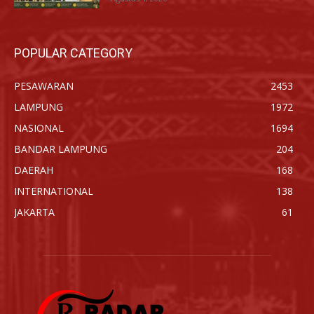
POPULAR CATEGORY
PESAWARAN
2453
LAMPUNG
1972
NASIONAL
1694
BANDAR LAMPUNG
204
DAERAH
168
INTERNATIONAL
138
JAKARTA
61