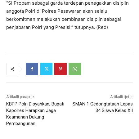
“Si Propam sebagai garda terdepan penegakkan disiplin
anggota Polri di Polres Pesawaran akan selalu
berkomitmen melakukan pembinaan disiplin sebagai
penjabaran Polri yang Presisi,” tutupnya. (Red)
Artikulli paraprak
Artikulli tjetër
KBPP Polri Disyahkan, Bupati
SMAN 1 Gedongtataan Lepas
Kapolres Harapkan Jaga
34 Siswa Kelas XII
Keamanan Dukung
Pembangunan