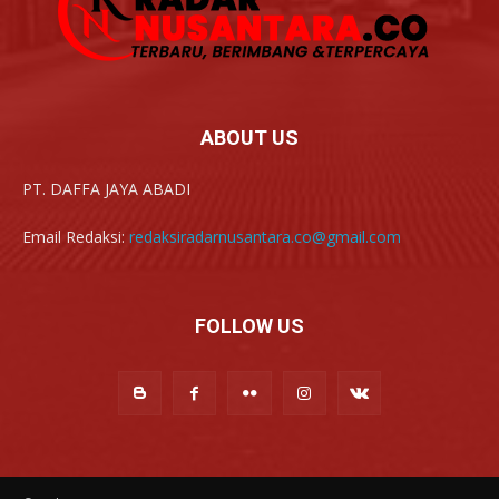
ABOUT US
PT. DAFFA JAYA ABADI
Email Redaksi:
redaksiradarnusantara.co@gmail.com
FOLLOW US