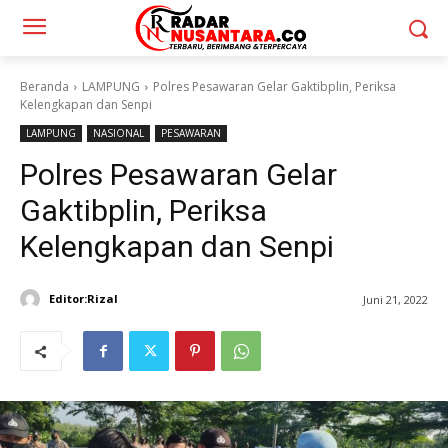
Beranda
LAMPUNG
Polres Pesawaran Gelar Gaktibplin, Periksa
Kelengkapan dan Senpi
LAMPUNG
NASIONAL
PESAWARAN
Polres Pesawaran Gelar
Gaktibplin, Periksa
Kelengkapan dan Senpi
Editor:Rizal
Juni 21, 2022