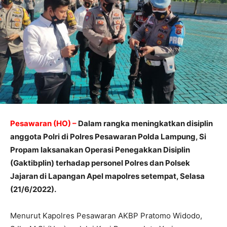
Pesawaran (HO) –
Dalam rangka meningkatkan disiplin
anggota Polri di Polres Pesawaran Polda Lampung, Si
Propam laksanakan Operasi Penegakkan Disiplin
(Gaktibplin) terhadap personel Polres dan Polsek
Jajaran di Lapangan Apel mapolres setempat, Selasa
(21/6/2022).
Menurut Kapolres Pesawaran AKBP Pratomo Widodo,