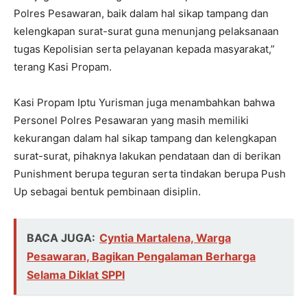
Polres Pesawaran, baik dalam hal sikap tampang dan
kelengkapan surat-surat guna menunjang pelaksanaan
tugas Kepolisian serta pelayanan kepada masyarakat,”
terang Kasi Propam.
Kasi Propam Iptu Yurisman juga menambahkan bahwa
Personel Polres Pesawaran yang masih memiliki
kekurangan dalam hal sikap tampang dan kelengkapan
surat-surat, pihaknya lakukan pendataan dan di berikan
Punishment berupa teguran serta tindakan berupa Push
Up sebagai bentuk pembinaan disiplin.
BACA JUGA:
Cyntia Martalena, Warga
Pesawaran, Bagikan Pengalaman Berharga
Selama Diklat SPPI