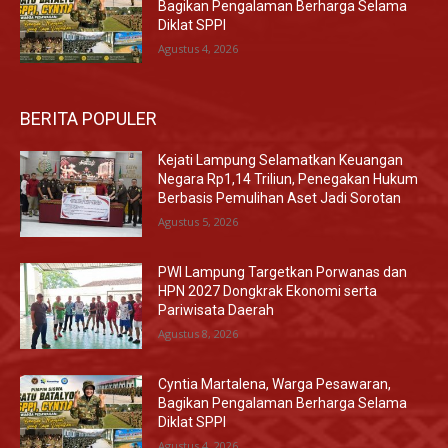
Bagikan Pengalaman Berharga Selama
Diklat SPPI
Agustus 4, 2026
BERITA POPULER
Kejati Lampung Selamatkan Keuangan
Negara Rp1,14 Triliun, Penegakan Hukum
Berbasis Pemulihan Aset Jadi Sorotan
Agustus 5, 2026
PWI Lampung Targetkan Porwanas dan
HPN 2027 Dongkrak Ekonomi serta
Pariwisata Daerah
Agustus 8, 2026
Cyntia Martalena, Warga Pesawaran,
Bagikan Pengalaman Berharga Selama
Diklat SPPI
Agustus 4, 2026