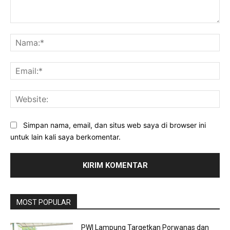
Komentar:
Na
Ema
Web
Simpan nama, email, dan situs web saya di browser ini
untuk lain kali saya berkomentar.
MOST POPULAR
PWI Lampung Targetkan Porwanas dan