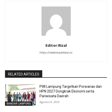
Editor:Rizal
https://radarnusantara.co
RELATED ARTICLES
PWI Lampung Targetkan Porwanas dan
HPN 2027 Dongkrak Ekonomi serta
Pariwisata Daerah
Agustus 8, 2026
BANDAR LAMPUNG