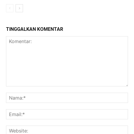
TINGGALKAN KOMENTAR
Komentar:
Na
Ema
Web