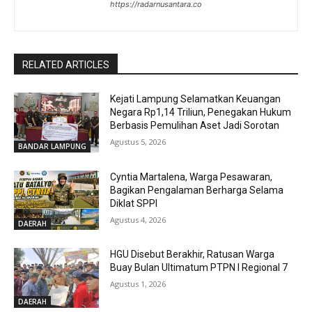
https://radarnusantara.co
RELATED ARTICLES
Kejati Lampung Selamatkan Keuangan
Negara Rp1,14 Triliun, Penegakan Hukum
Berbasis Pemulihan Aset Jadi Sorotan
Agustus 5, 2026
BANDAR LAMPUNG
Cyntia Martalena, Warga Pesawaran,
Bagikan Pengalaman Berharga Selama
Diklat SPPI
Agustus 4, 2026
DAERAH
HGU Disebut Berakhir, Ratusan Warga
Buay Bulan Ultimatum PTPN I Regional 7
Agustus 1, 2026
DAERAH