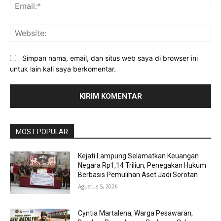
Ema
Web
Simpan nama, email, dan situs web saya di browser ini
untuk lain kali saya berkomentar.
MOST POPULAR
Kejati Lampung Selamatkan Keuangan
Negara Rp1,14 Triliun, Penegakan Hukum
Berbasis Pemulihan Aset Jadi Sorotan
Agustus 5, 2026
Cyntia Martalena, Warga Pesawaran,