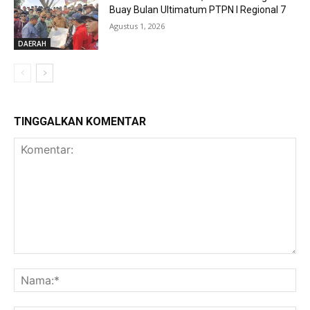
Buay Bulan Ultimatum PTPN I Regional 7
Agustus 1, 2026
DAERAH
TINGGALKAN KOMENTAR
Komentar:
Na