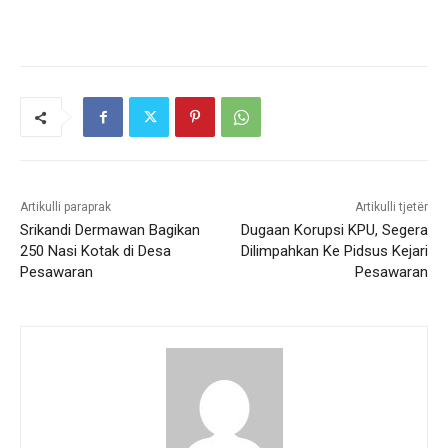
Artikulli paraprak
Artikulli tjetër
Srikandi Dermawan Bagikan
Dugaan Korupsi KPU, Segera
250 Nasi Kotak di Desa
Dilimpahkan Ke Pidsus Kejari
Pesawaran
Pesawaran