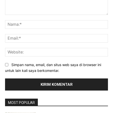
Komentar:
Na
Ema
Web
Simpan nama, email, dan situs web saya di browser ini
untuk lain kali saya berkomentar.
MOST POPULAR