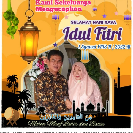
Kades Padang Cermin Dra. Purwanti Bersama Aiptu Yuhedi Mengucapkan Selamat Hari