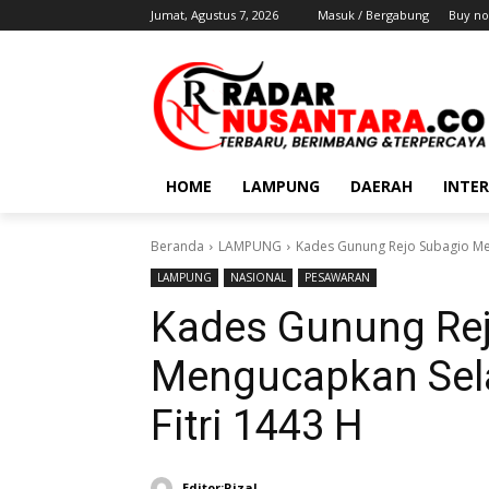
Jumat, Agustus 7, 2026
Masuk / Bergabung
Buy no
HOME
LAMPUNG
DAERAH
INTE
Beranda
LAMPUNG
Kades Gunung Rejo Subagio Men
LAMPUNG
NASIONAL
PESAWARAN
Kades Gunung Re
Mengucapkan Sela
Fitri 1443 H
Editor:Rizal