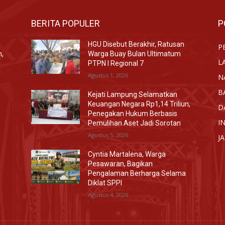
BERITA POPULER
P
HGU Disebut Berakhir, Ratusan
P
n,
Warga Buay Bulan Ultimatum
L
PTPN I Regional 7
Agustus 1, 2026
N
B
Kejati Lampung Selamatkan
Keuangan Negara Rp1,14 Triliun,
D
Penegakan Hukum Berbasis
I
Pemulihan Aset Jadi Sorotan
Agustus 5, 2026
J
Cyntia Martalena, Warga
Pesawaran, Bagikan
Pengalaman Berharga Selama
Diklat SPPI
Agustus 4, 2026