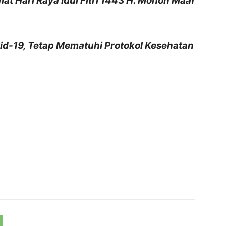
at Hari Raya Idul Fitri 1443 H. Mohon Maaf
d-19, Tetap Mematuhi Protokol Kesehatan