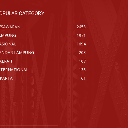
OPULAR CATEGORY
ESAWARAN
2453
AMPUNG
1971
ASIONAL
1694
ANDAR LAMPUNG
203
AERAH
167
NTERNATIONAL
138
AKARTA
61