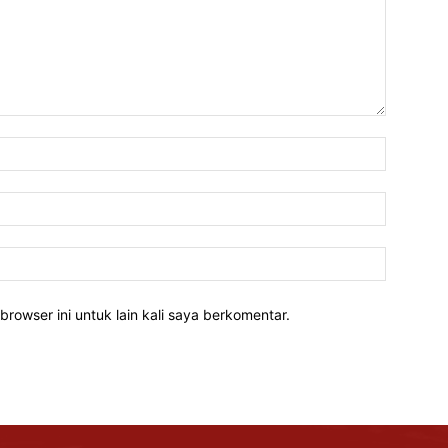
Nama:*
Email:*
Website:
rowser ini untuk lain kali saya berkomentar.