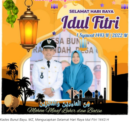
Kades Bunut Bayu. MZ, Mengucapkan Selamat Hari Raya Idul Fitri 1443 H