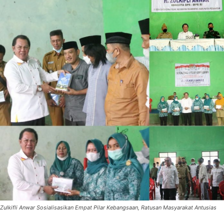
Zulkifli Anwar Sosialisasikan Empat Pilar Kebangsaan, Ratusan Masyarakat Antusias